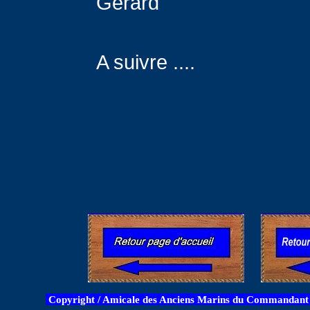
Gérard
A suivre ....
Copyright / Amicale des Anciens Marins du Commandant B