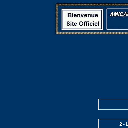
2 -
L