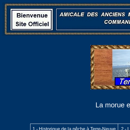
La morue et
1 -
Historique de la pêche à Terre-Neuve
2 -
L